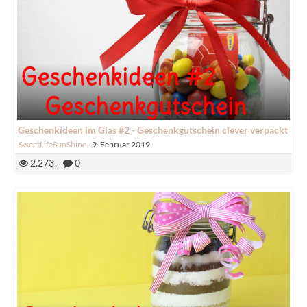
Geschenkideen im Glas #2 - Geschenkgutschein clever verpackt
SweetLifeSunShine
-
9. Februar 2019
2.273
0