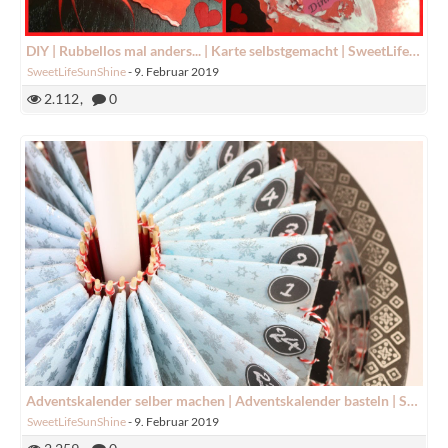
DIY | Rubbellos mal anders... | Karte selbstgemacht | SweetLifeSunShine
SweetLifeSunShine
-
9. Februar 2019
2.112
0
Adventskalender selber machen | Adventskalender basteln | SweetLifeSunShine
SweetLifeSunShine
-
9. Februar 2019