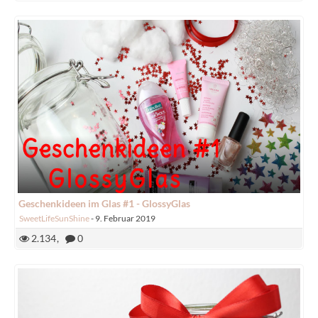
Geschenkideen im Glas #1 - GlossyGlas
SweetLifeSunShine
-
9. Februar 2019
2.134
0