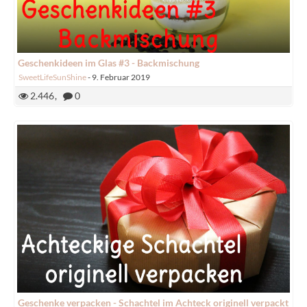
Geschenkideen im Glas #3 - Backmischung
SweetLifeSunShine
-
9. Februar 2019
2.446
0
Geschenke verpacken - Schachtel im Achteck originell verpackt