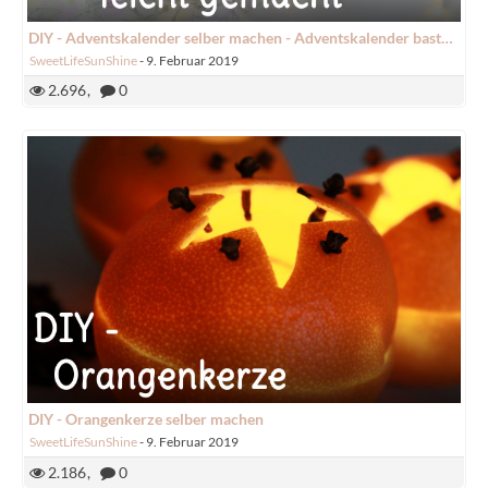
DIY - Adventskalender selber machen - Adventskalender basteln
SweetLifeSunShine
-
9. Februar 2019
2.696
0
DIY - Orangenkerze selber machen
SweetLifeSunShine
-
9. Februar 2019
2.186
0