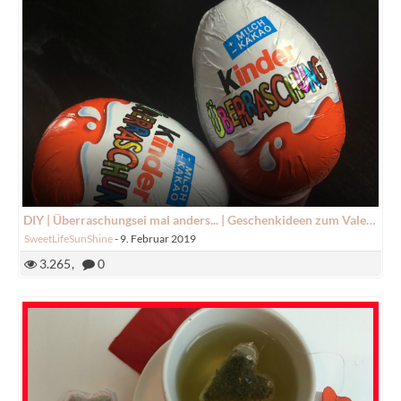
DIY | Überraschungsei mal anders... | Geschenkideen zum Valentinstag | SweetLifeSunShine
SweetLifeSunShine
-
9. Februar 2019
3.265
0