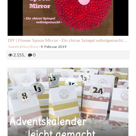
DIY | Flower Spoon Mirror - Ein chicer Spiegel selbstgemacht | SweetLifeSunShine
SweetLifeSunShine
-
9. Februar 2019
2.155
0