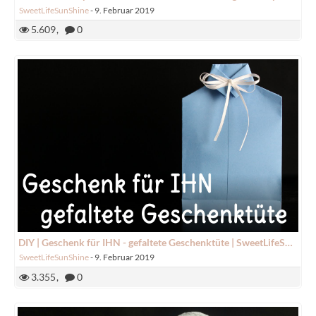
SweetLifeSunShine
-
9. Februar 2019
5.609
0
DIY | Geschenk für IHN - gefaltete Geschenktüte | SweetLifeSunShine
SweetLifeSunShine
-
9. Februar 2019
3.355
0