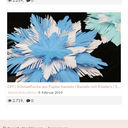
2.259
0
DIY | Schneeflocke aus Papier basteln | Basteln mit Kindern | SweetLifeSunShine
SweetLifeSunShine
-
9. Februar 2019
2.719
0