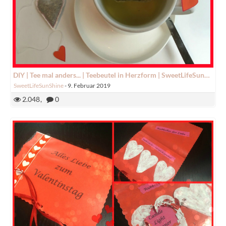
DIY | Tee mal anders... | Teebeutel in Herzform | SweetLifeSunShine
SweetLifeSunShine
-
9. Februar 2019
2.048
0