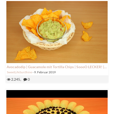
Avocadodip | Guacamole mit Tortilla Chips | SoooO LECKER! | SweetLifeSunShine
SweetLifeSunShine
-
9. Februar 2019
2.245
0