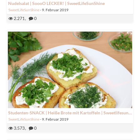
Nudelsalat | SoooO LECKER! | SweetLifeSunShine
SweetLifeSunShine
-
9. Februar 2019
2.271
0
Studenten-SNACK | Heiße Brote mit Kartoffeln | Sweetlifesunshine
SweetLifeSunShine
-
9. Februar 2019
3.573
0