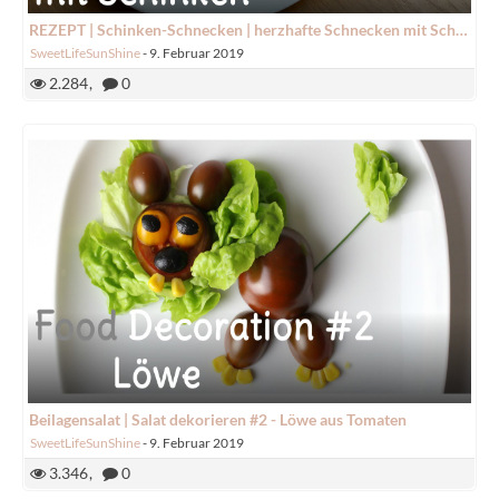
REZEPT | Schinken-Schnecken | herzhafte Schnecken mit Schinken | SweetLifeSunShine
SweetLifeSunShine
-
9. Februar 2019
2.284
0
Beilagensalat | Salat dekorieren #2 - Löwe aus Tomaten
SweetLifeSunShine
-
9. Februar 2019
3.346
0