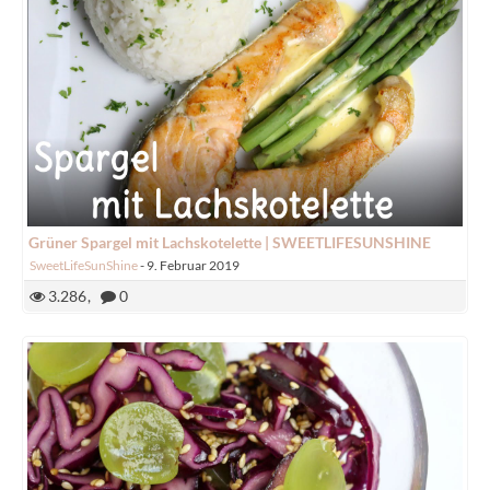
Grüner Spargel mit Lachskotelette | SWEETLIFESUNSHINE
SweetLifeSunShine
-
9. Februar 2019
3.286
0