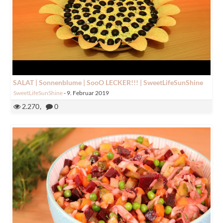
SALAT | Sonnenblume | SooO LECKER!!! | SweetLifeSunShine
SweetLifeSunShine
-
9. Februar 2019
2.270
0