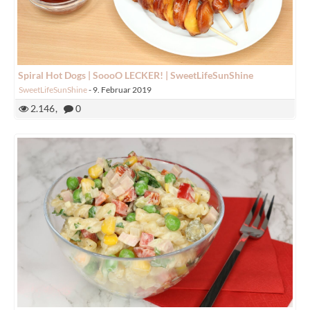
Spiral Hot Dogs | SoooO LECKER! | SweetLifeSunShine
SweetLifeSunShine
-
9. Februar 2019
2.146
0