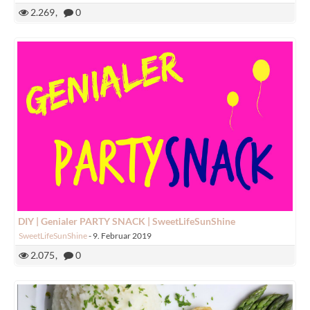
2.269
0
DIY | Genialer PARTY SNACK | SweetLifeSunShine
SweetLifeSunShine
-
9. Februar 2019
2.075
0