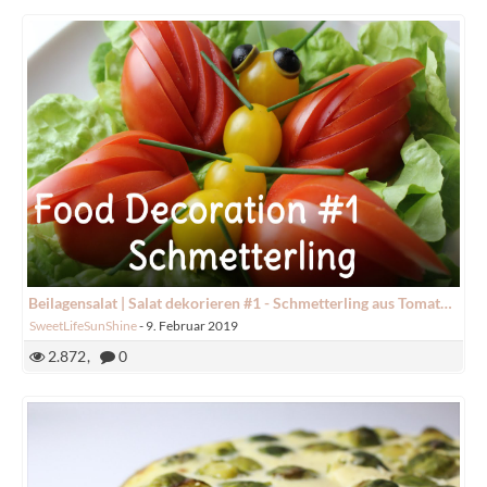
Beilagensalat | Salat dekorieren #1 - Schmetterling aus Tomaten | SweetLifeSunShine
SweetLifeSunShine
-
9. Februar 2019
2.872
0