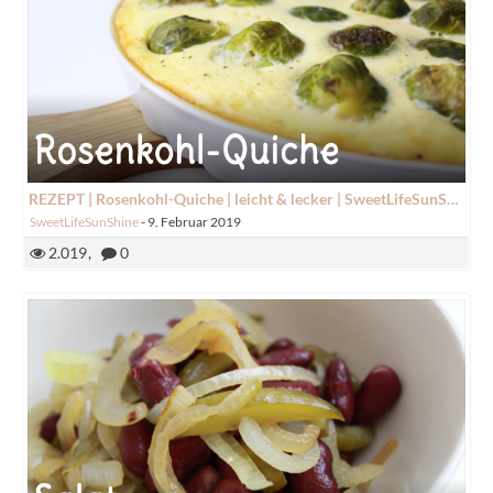
REZEPT | Rosenkohl-Quiche | leicht & lecker | SweetLifeSunShine
SweetLifeSunShine
-
9. Februar 2019
2.019
0