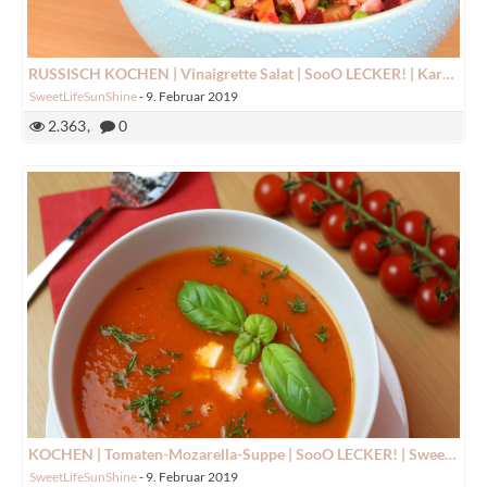
RUSSISCH KOCHEN | Vinaigrette Salat | SooO LECKER! | Kartoffelsalat | SweetLifeSunShine
SweetLifeSunShine
-
9. Februar 2019
2.363
0
KOCHEN | Tomaten-Mozarella-Suppe | SooO LECKER! | SweetLifeSunShine
SweetLifeSunShine
-
9. Februar 2019