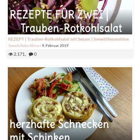
REZEPT | Trauben-Rotkohlsalat mit Sesam | Sweetlifesunshine
SweetLifeSunShine
-
9. Februar 2019
2.171
0