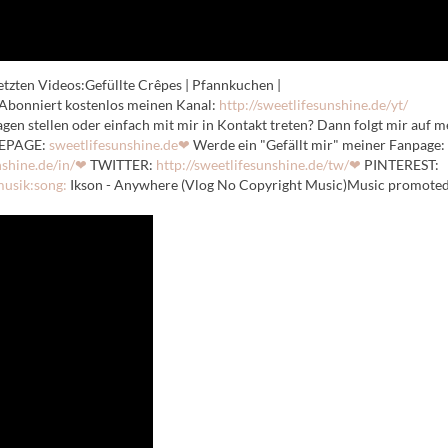
etzten Videos:Gefüllte Crêpes | Pfannkuchen |
bonniert kostenlos meinen Kanal:
http://sweetlifesunshine.de/yt/
gen stellen oder einfach mit mir in Kontakt treten? Dann folgt mir auf 
MEPAGE:
sweetlifesunshine.de❤
Werde ein "Gefällt mir" meiner Fanpage:
nshine.de/in/❤
TWITTER:
http://sweetlifesunshine.de/tw/❤
PINTEREST:
sik:song:
Ikson - Anywhere (Vlog No Copyright Music)Music promoted