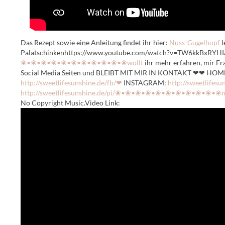
Das Rezept sowie eine Anleitung findet ihr hier:
Nuss-Gugelhupf
l
Palatschinkenhttps://www.youtube.com/watch?v=TW6kkBxRYHIA
❀•❀•❀•❀•❀•❀•❀•❀•❀•❀•❀wollt
ihr mehr erfahren, mir Fra
Social Media Seiten und BLEIBT MIT MIR IN KONTAKT ❤❤ HO
http://sweetlifesunshine.de/fb/❤
INSTAGRAM:
http://sweetlifesu
http://sweetlifesunshine.de/pi/❀•❀•❀•❀•❀•❀•❀•❀•❀•❀•❀mu
No Copyright Music.Video Link: